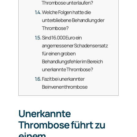
Thrombose unterlaufen?
Welche Folgen hatte die
unterbliebene Behandlung der
Thrombose?
Sind 16.000 Euro ein
angemessener Schadensersatz
für einen groben
Behandlungsfehler im Bereich
unerkannte Thrombose?
Fazit bei unerkannter
Beinvenenthrombose
Unerkannte
Thrombose führt zu
einem