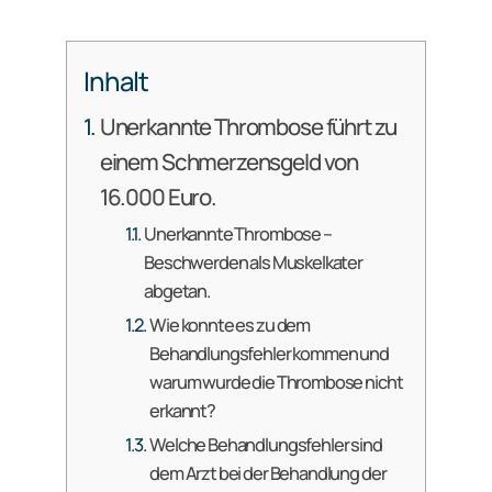
Inhalt
Unerkannte Thrombose führt zu
einem Schmerzensgeld von
16.000 Euro.
Unerkannte Thrombose –
Beschwerden als Muskelkater
abgetan.
Wie konnte es zu dem
Behandlungsfehler kommen und
warum wurde die Thrombose nicht
erkannt?
Welche Behandlungsfehler sind
dem Arzt bei der Behandlung der