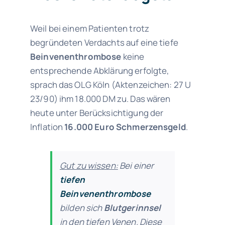
Weil bei einem Patienten trotz
begründeten Verdachts auf eine tiefe
Beinvenenthrombose
keine
entsprechende Abklärung erfolgte,
sprach das OLG Köln (Aktenzeichen: 27 U
23/90) ihm
18.000 DM zu. Das wären
heute unter Berücksichtigung der
Inflation
16.000 Euro Schmerzensgeld
.
Gut zu wissen:
Bei einer
tiefen
Beinvenenthrombose
bilden sich
Blutgerinnsel
in den tiefen Venen. Diese