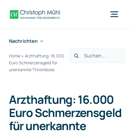
Zum
Inhalt
Togg
springen
Navig
Nachrichten
Medizinrecht Wiesbaden
Suche
Home
»
Arzthaftung: 16.000
nach:
Was wir tun
Euro Schmerzensgeld für
unerkannte Thrombose
Fachbereiche
Arzthaftung: 16.000
Team
Euro Schmerzensgeld
für unerkannte
Nachrichten