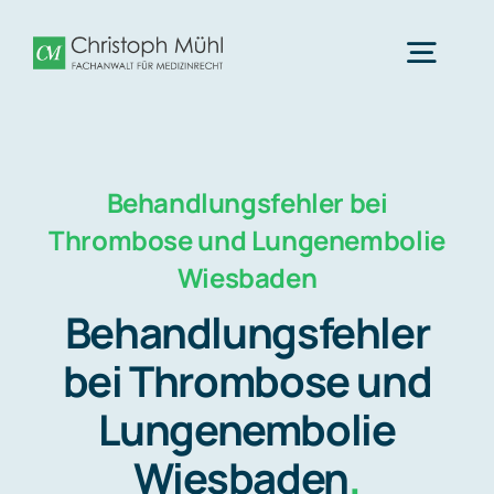
Zum
Inhalt
Togg
springen
Navig
Medizinrecht Wiesbaden
Behandlungsfehler bei
Was wir tun
Thrombose und Lungenembolie
Wiesbaden
Fachbereiche
Behandlungsfehler
bei Thrombose und
Team
Lungenembolie
Wiesbaden
.
Nachrichten