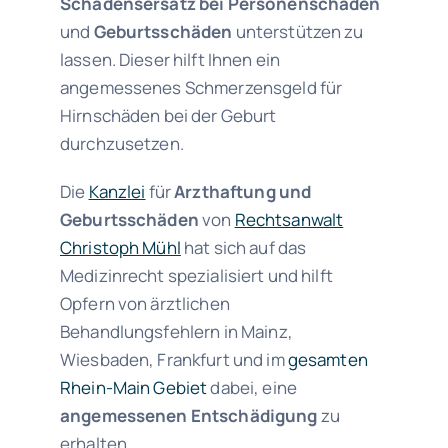
Schadensersatz bei Personenschäden
und
Geburtsschäden
unterstützen zu
lassen. Dieser hilft Ihnen ein
angemessenes Schmerzensgeld für
Hirnschäden bei der Geburt
durchzusetzen.
Die
Kanzlei
für
Arzthaftung und
Geburtsschäden
von
Rechtsanwalt
Christoph Mühl
hat sich auf das
Medizinrecht spezialisiert und hilft
Opfern von ärztlichen
Behandlungsfehlern in Mainz,
Wiesbaden, Frankfurt und im
gesamten
Rhein-Main Gebiet
dabei, eine
angemessenen Entschädigung
zu
erhalten.