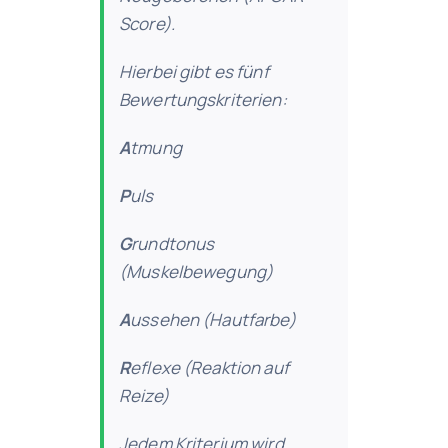
Score).
Hierbei gibt es fünf
Bewertungskriterien:
A
tmung
P
uls
G
rundtonus
(Muskelbewegung)
A
ussehen (Hautfarbe)
R
eflexe (Reaktion auf
Reize)
Jedem Kriterium wird