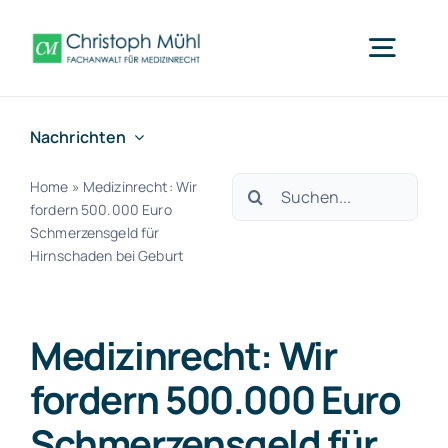
Zum
Inhalt
Togg
springen
Navig
Nachrichten
Medizinrecht Wiesbaden
Suche
Home
»
Medizinrecht: Wir
Was wir tun
fordern 500.000 Euro
nach:
Schmerzensgeld für
Hirnschaden bei Geburt
Fachbereiche
Medizinrecht: Wir
Team
fordern 500.000 Euro
Schmerzensgeld für
Nachrichten