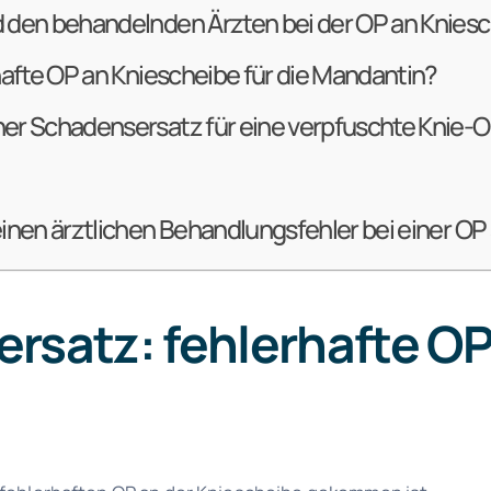
 den behandelnden Ärzten bei der OP an Kniesc
hafte OP an Kniescheibe für die Mandantin?
er Schadensersatz für eine verpfuschte Knie-
einen ärztlichen Behandlungsfehler bei einer O
rsatz: fehlerhafte OP