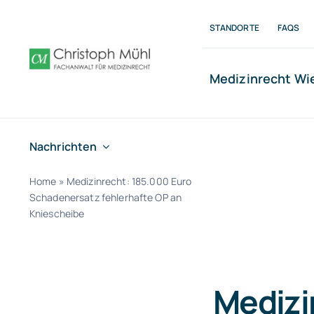
Zum
Inhalt
STANDORTE
FAQS
springen
Medizinrecht W
Nachrichten
Home
»
Medizinrecht: 185.000 Euro
Schadenersatz fehlerhafte OP an
Kniescheibe
Medizi