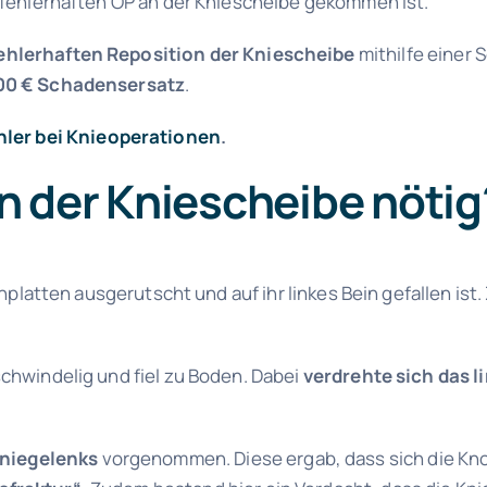
er fehlerhaften OP an der Kniescheibe gekommen ist.
ehlerhaften Reposition
der Kniescheibe
mithilfe einer
00 € Schadensersatz
.
ler bei Knieoperationen
.
n der Kniescheibe nötig
teinplatten ausgerutscht und auf ihr linkes Bein gefallen 
schwindelig und fiel zu Boden. Dabei
verdrehte sich das l
niegelenks
vorgenommen. Diese ergab, dass sich die Kn