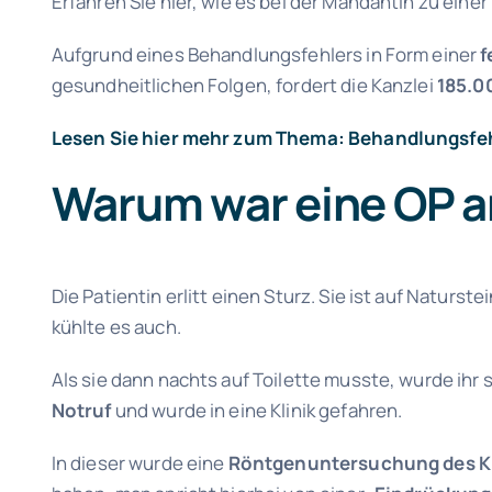
Erfahren Sie hier, wie es bei der Mandantin zu ein
Aufgrund eines Behandlungsfehlers in Form einer
f
gesundheitlichen Folgen, fordert die Kanzlei
185.0
Lesen Sie hier mehr zum Thema: Behandlungsfeh
Warum war eine OP a
Die Patientin erlitt einen Sturz. Sie ist auf Naturs
kühlte es auch.
Als sie dann nachts auf Toilette musste, wurde ihr 
Notruf
und wurde in eine Klinik gefahren.
In dieser wurde eine
Röntgenuntersuchung des K