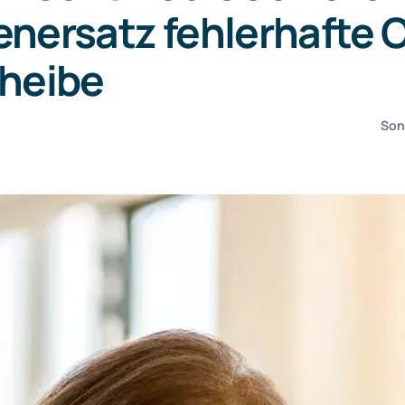
nersatz fehlerhafte 
heibe
Son