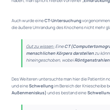
haben, man spricht hierbei von einer „
Eindrückungs
Auch wurde eine
CT-Untersuchung
vorgenommen. 
die äußere Umrandung des Knochens nicht mehr gla
Gut zu wissen:
Eine
CT (Computertomogra
menschlichen Körpers darstellen
zu könne
hineingeschoben, wobei
Röntgenstrahlen
Des Weiteren untersuchte man hier die Patientin n
und eine
Schwellung
im Bereich der Kniescheibe 
Außenmeniskus)
und es bestand eine
Schwellun