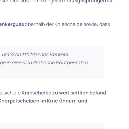
iescheibe aus dem Kniegelenk
rausgesprungen
ist.
enkerguss
oberhalb der Kniescheibe sowie, dass
 um Schnittbilder des
inneren
ege in eine sich drehende Röntgenröhre
ss sich die
Kniescheibe zu weit seitlich befand
 Knorpelscheiben im Knie (Innen- und