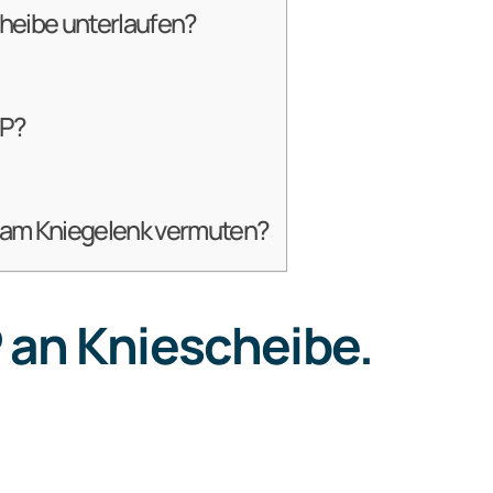
heibe unterlaufen?
OP?
P am Kniegelenk vermuten?
 an Kniescheibe.