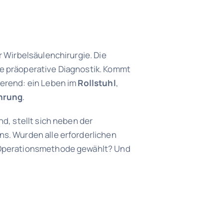
 Wirbelsäulenchirurgie. Die
e präoperative Diagnostik. Kommt
eerend: ein Leben im
Rollstuhl
,
hrung
.
nd, stellt sich neben der
s. Wurden alle erforderlichen
e Operationsmethode gewählt? Und