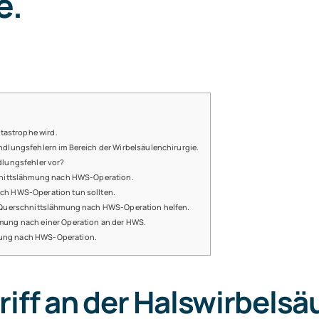
e.
atastrophe wird.
ndlungsfehlern im Bereich der Wirbelsäulenchirurgie.
dlungsfehler vor?
chnittslähmung nach HWS-Operation.
ch HWS-Operation tun sollten.
i Querschnittslähmung nach HWS-Operation helfen.
mung nach einer Operation an der HWS.
ung nach HWS-Operation.
iff an der Halswirbelsäu