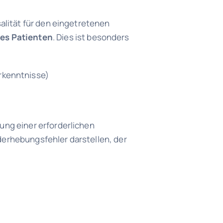
lität für den eingetretenen
es
Patienten
. Dies ist besonders
rkenntnisse)
ng einer erforderlichen
erhebungsfehler darstellen, der