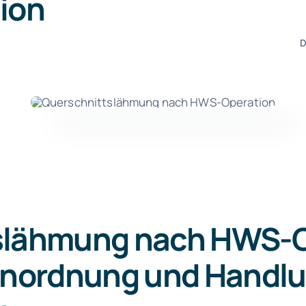
ion
D
slähmung nach HWS-O
Einordnung und Handl