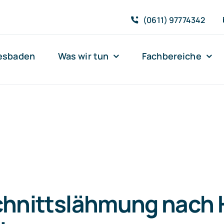
(0611) 97774342
iesbaden
Was wir tun
Fachbereiche
chnittslähmung nach