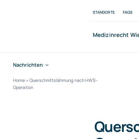
Zum
Inhalt
STANDORTE
FAQS
springen
Medizinrecht W
Nachrichten
Home
»
Querschnittslähmung nach HWS-
Operation
Quers