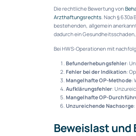
Die rechtliche Bewertung von
Beha
Arzthaftungsrechts
. Nach § 630a
bestehenden, allgemein anerkannt
dadurch ein Gesundheitsschaden,
Bei HWS-Operationen mit nachfol
Befunderhebungsfehler
: U
Fehler bei der Indikation
: O
Mangelhafte OP-Methode
:
Aufklärungsfehler
: Unzurei
Mangelhafte OP-Durchfüh
Unzureichende Nachsorge
Beweislast und 