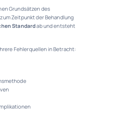
inen Grundsätzen des
 zum Zeitpunkt der Behandlung
chen Standard
ab und entsteht
ere Fehlerquellen in Betracht:
ionsmethode
iven
omplikationen