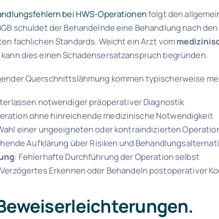
ndlungsfehlern bei HWS-Operationen
folgt den allgeme
 BGB schuldet der Behandelnde eine Behandlung nach den
en fachlichen Standards. Weicht ein Arzt vom
medizinis
 kann dies einen Schadensersatzanspruch begründen.
gender Querschnittslähmung kommen typischerweise mehr
nterlassen notwendiger präoperativer Diagnostik
peration ohne hinreichende medizinische Notwendigkeit
 Wahl einer ungeeigneten oder kontraindizierten Operat
chende Aufklärung über Risiken und Behandlungsalternat
rung
: Fehlerhafte Durchführung der Operation selbst
: Verzögertes Erkennen oder Behandeln postoperativer K
Beweiserleichterungen.